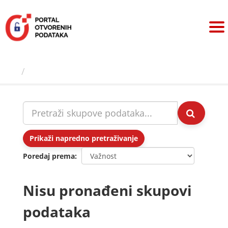
Preskoči
na
sadržaj
Skupovi podаtаkа
Prikaži napredno pretraživanje
Poredaj prema
Nisu pronađeni skupovi
podataka