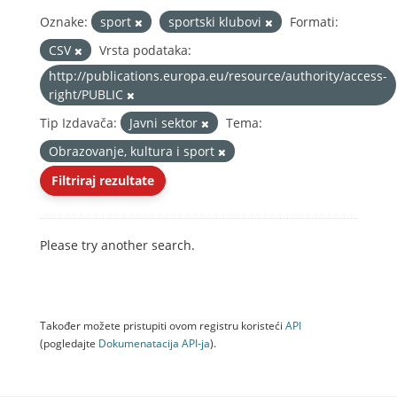
Oznake:
sport
sportski klubovi
Formati:
CSV
Vrsta podataka:
http://publications.europa.eu/resource/authority/access-
right/PUBLIC
Tip Izdavača:
Javni sektor
Tema:
Obrazovanje, kultura i sport
Filtriraj rezultate
Please try another search.
Također možete pristupiti ovom registru koristeći
API
(pogledajte
Dokumenаtаcijа API-jа
).