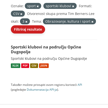
Oznake:
sport
sportski klubovi
Formati:
CSV
Otvorenost skupa prema Tim Berners-Lee
skali:
3
Tema:
Obrazovanje, kultura i sport
Filtriraj rezultate
Sportski klubovi na području Općine
Dugopolje
Sportski klubovi na području Općine Dugopolje
XLSX
PDF
CSV
JSON
Također možete pristupiti ovom registru koristeći
API
(pogledajte
Dokumenаtаcijа API-jа
).