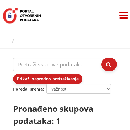
Preskoči
na
sadržaj
Skupovi podаtаkа
Prikaži napredno pretraživanje
Poredaj prema
Pronađeno skupova
podataka: 1