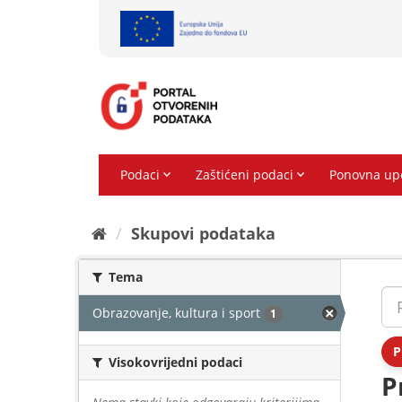
Preskoči
na
sadržaj
Skupovi podаtаkа
Tema
Obrazovanje, kultura i sport
1
P
Visokovrijedni podaci
P