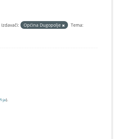
Izdavači:
Općina Dugopolje
Tema:
I-jа
).