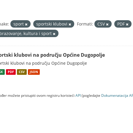
nake:
sport
sportski klubovi
Formati:
CSV
PDF
brazovanje, kultura i sport
ortski klubovi na području Općine Dugopolje
rtski klubovi na području Općine Dugopolje
SX
PDF
CSV
JSON
đer možete pristupiti ovom registru koristeći
API
(pogledajte
Dokumenаtаcijа AP