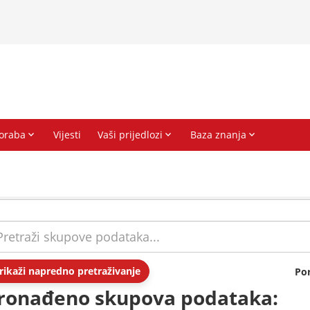
rikaži napredno pretraživanje
Po
ronađeno skupova podataka: