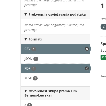
Nema stavki koje odgovaraju kriterijima
1
pretrage
Frekvencija osvježavanja podataka
Oz
Nema stavki koje odgovaraju kriterijima
O
pretrage
Formati
Sp
CSV
1
Spo
XL
JSON
1
PDF
1
Tako
XLSX
1
Otvorenost skupa prema Tim
Berners-Lee skali
3
1