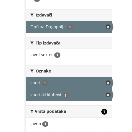
Izdavači
Općina Dugopolje
1
Tip izdavača
Javni sektor
1
Oznake
sport
1
sportski klubovi
1
Vrsta podataka
?
Javno
1