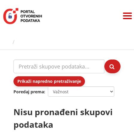
Preskoči
na
sadržaj
Skupovi podаtаkа
Prikaži napredno pretraživanje
Poredaj prema
Nisu pronađeni skupovi
podataka