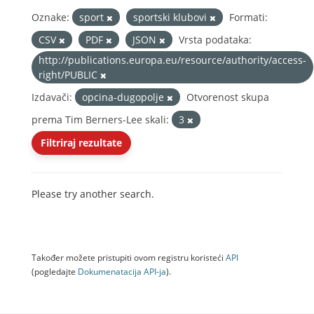
Oznake:
sport
sportski klubovi
Formati:
CSV
PDF
JSON
Vrsta podataka:
http://publications.europa.eu/resource/authority/access-
right/PUBLIC
Izdavači:
opcina-dugopolje
Otvorenost skupa
prema Tim Berners-Lee skali:
3
Filtriraj rezultate
Please try another search.
Također možete pristupiti ovom registru koristeći
API
(pogledajte
Dokumenаtаcijа API-jа
).