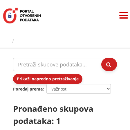
Preskoči
na
sadržaj
Skupovi podаtаkа
Prikaži napredno pretraživanje
Poredaj prema
Pronađeno skupova
podataka: 1