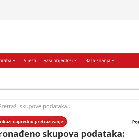
rikaži napredno pretraživanje
Po
ronađeno skupova podataka: