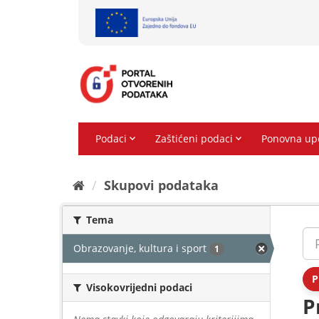
Preskoči
na
sadržaj
Skupovi podаtаkа
Tema
Obrazovanje, kultura i sport
1
P
Visokovrijedni podaci
P