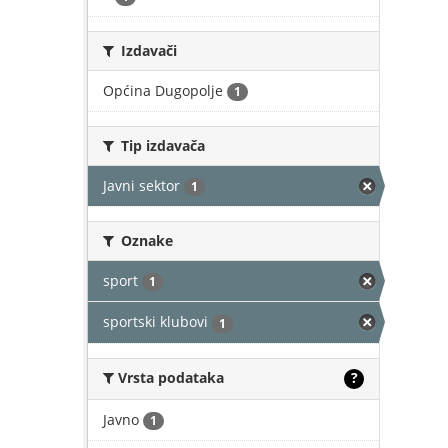
Izdavači
Općina Dugopolje
1
Tip izdavača
Javni sektor
1
Oznake
sport
1
sportski klubovi
1
Vrsta podataka
?
Javno
1