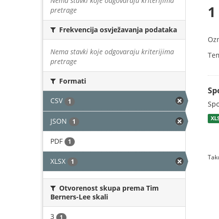
Nema stavki koje odgovaraju kriterijima
1
pretrage
Frekvencija osvježavanja podataka
Oz
Nema stavki koje odgovaraju kriterijima
Te
pretrage
Formati
Sp
CSV
1
Spo
XL
JSON
1
PDF
1
Tako
XLSX
1
Otvorenost skupa prema Tim
Berners-Lee skali
3
1