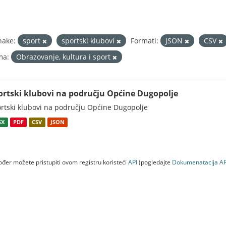
nake:
sport
sportski klubovi
Formati:
JSON
CSV
ma:
Obrazovanje, kultura i sport
ortski klubovi na području Općine Dugopolje
rtski klubovi na području Općine Dugopolje
SX
PDF
CSV
JSON
đer možete pristupiti ovom registru koristeći
API
(pogledajte
Dokumenаtаcijа AP