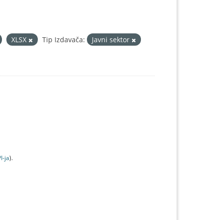
XLSX
Tip Izdavača:
Javni sektor
I-jа
).