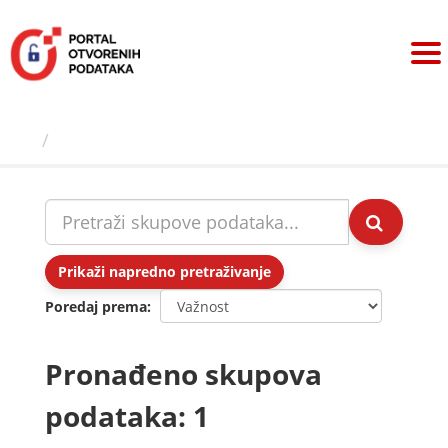
Preskoči
na
sadržaj
Skupovi podаtаkа
Prikaži napredno pretraživanje
Poredaj prema
Pronađeno skupova
podataka: 1