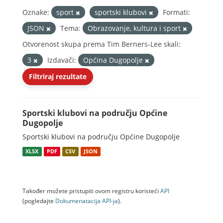
Oznake:
sport
sportski klubovi
Formati:
JSON
Tema:
Obrazovanje, kultura i sport
Otvorenost skupa prema Tim Berners-Lee skali:
3
Izdavači:
Općina Dugopolje
Filtriraj rezultate
Sportski klubovi na području Općine
Dugopolje
Sportski klubovi na području Općine Dugopolje
XLSX
PDF
CSV
JSON
Također možete pristupiti ovom registru koristeći
API
(pogledajte
Dokumenаtаcijа API-jа
).