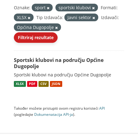
Oznake:
sport
sportski klubovi
Formati:
XLSX
Tip Izdavača:
Javni sektor
Izdavači:
Općina Dugopolje
Filtriraj rezultate
Sportski klubovi na području Općine
Dugopolje
Sportski klubovi na području Općine Dugopolje
XLSX
PDF
CSV
JSON
Također možete pristupiti ovom registru koristeći
API
(pogledajte
Dokumenаtаcijа API-jа
).