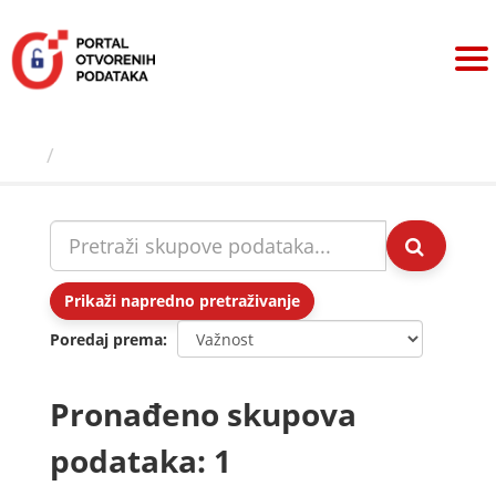
Preskoči
na
sadržaj
Skupovi podаtаkа
Prikaži napredno pretraživanje
Poredaj prema
Pronađeno skupova
podataka: 1