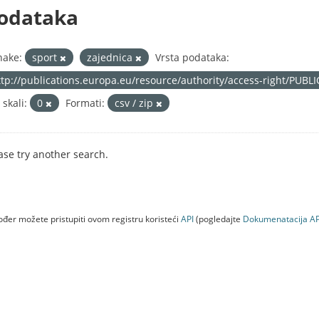
odataka
nake:
sport
zajednica
Vrsta podataka:
ttp://publications.europa.eu/resource/authority/access-right/PUBL
 skali:
0
Formati:
csv / zip
ase try another search.
đer možete pristupiti ovom registru koristeći
API
(pogledajte
Dokumenаtаcijа AP