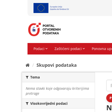
Preskoči
na
sadržaj
Skupovi podаtаkа
Tema
Nema stavki koje odgovaraju kriterijima
pretrage
P
Visokovrijedni podaci
N