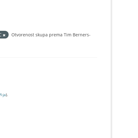
IC
Otvorenost skupa prema Tim Berners-
I-jа
).