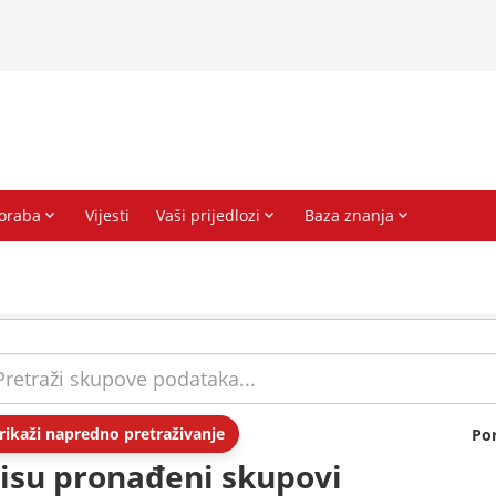
rikaži napredno pretraživanje
Po
isu pronađeni skupovi