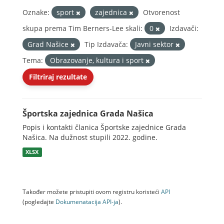
Oznake:
sport
zajednica
Otvorenost
skupa prema Tim Berners-Lee skali:
0
Izdavači:
Grad Našice
Tip Izdavača:
Javni sektor
Tema:
Obrazovanje, kultura i sport
Filtriraj rezultate
Športska zajednica Grada Našica
Popis i kontakti članica Športske zajednice Grada
Našica. Na dužnost stupili 2022. godine.
XLSX
Također možete pristupiti ovom registru koristeći
API
(pogledajte
Dokumenаtаcijа API-jа
).