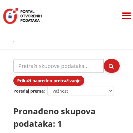
Preskoči
na
sadržaj
Skupovi podаtаkа
Prikaži napredno pretraživanje
Poredaj prema
Pronađeno skupova
podataka: 1