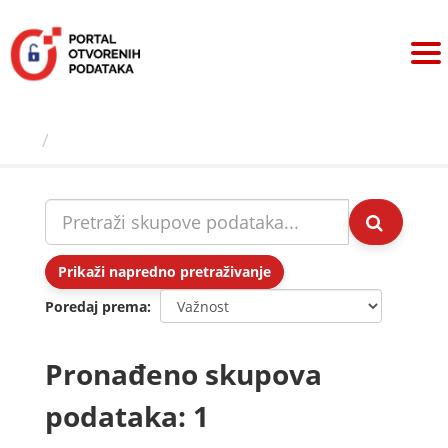
Preskoči
na
sadržaj
Skupovi podаtаkа
Prikaži napredno pretraživanje
Poredaj prema
Pronađeno skupova
podataka: 1