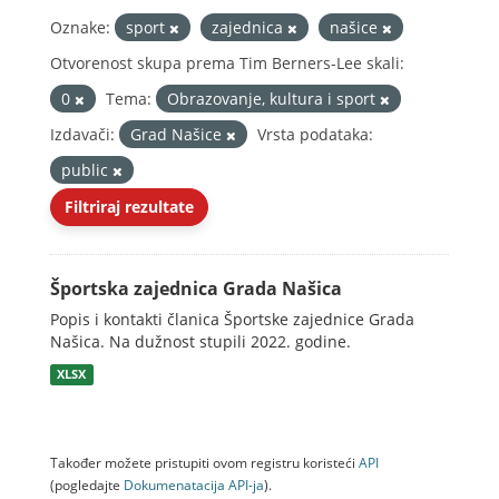
Oznake:
sport
zajednica
našice
Otvorenost skupa prema Tim Berners-Lee skali:
0
Tema:
Obrazovanje, kultura i sport
Izdavači:
Grad Našice
Vrsta podataka:
public
Filtriraj rezultate
Športska zajednica Grada Našica
Popis i kontakti članica Športske zajednice Grada
Našica. Na dužnost stupili 2022. godine.
XLSX
Također možete pristupiti ovom registru koristeći
API
(pogledajte
Dokumenаtаcijа API-jа
).