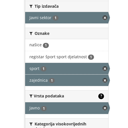
Tip izdavača
Javni sektor
1
Oznake
našice
1
registar šport sport djelatnost
1
sport
1
zajednica
1
Vrsta podataka
?
Javno
1
Kategorija visokovrijednih