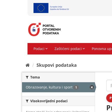
Preskoči
na
sadržaj
Skupovi podаtаkа
Tema
Obrazovanje, kultura i sport
1
P
Visokovrijedni podaci
P