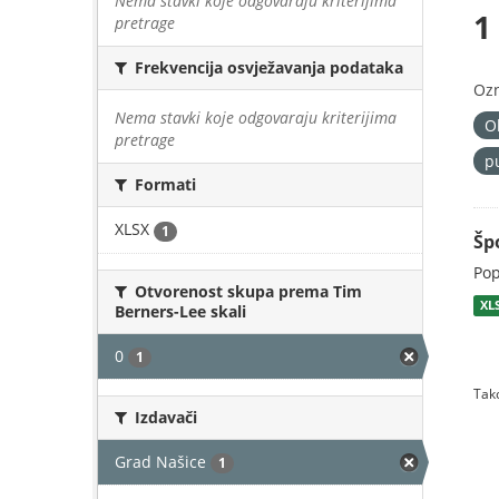
Nema stavki koje odgovaraju kriterijima
1
pretrage
Frekvencija osvježavanja podataka
Oz
Nema stavki koje odgovaraju kriterijima
O
pretrage
p
Formati
XLSX
1
Šp
Pop
Otvorenost skupa prema Tim
XL
Berners-Lee skali
0
1
Tako
Izdavači
Grad Našice
1