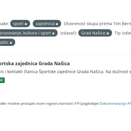
nake:
sport
zajednica
Otvorenost skupa prema Tim Berne
brazovanje, kultura i sport
Izdavači:
Grad Našice
Tip Izda
ublic
ortska zajednica Grada Našica
is i kontakti članica Športske zajednice Grada Našica. Na dužnost s
SX
đer možete pristupiti ovom registru koristeći
API
(pogledajte
Dokumenаtаcijа AP