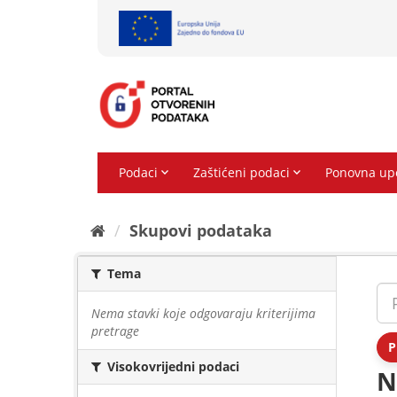
Preskoči
na
sadržaj
Skupovi podаtаkа
Tema
Nema stavki koje odgovaraju kriterijima
pretrage
P
Visokovrijedni podaci
N