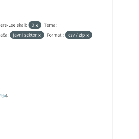
rs-Lee skali:
0
Tema:
vača:
Javni sektor
Formati:
csv / zip
I-jа
).