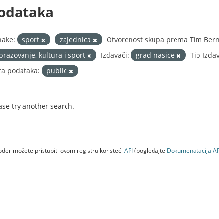
odataka
nake:
sport
zajednica
Otvorenost skupa prema Tim Berne
brazovanje, kultura i sport
Izdavači:
grad-nasice
Tip Izda
ta podataka:
public
ase try another search.
đer možete pristupiti ovom registru koristeći
API
(pogledajte
Dokumenаtаcijа AP