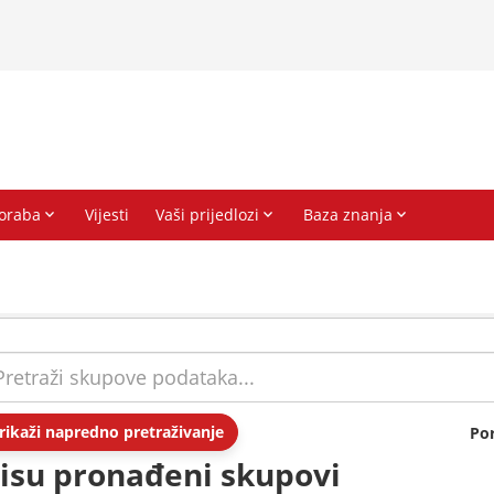
rikaži napredno pretraživanje
Po
isu pronađeni skupovi