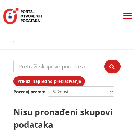
Preskoči
na
sadržaj
Skupovi podаtаkа
Prikaži napredno pretraživanje
Poredaj prema
Nisu pronađeni skupovi
podataka