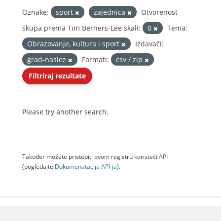
Oznake:
sport
zajednica
Otvorenost
skupa prema Tim Berners-Lee skali:
0
Tema:
Obrazovanje, kultura i sport
Izdavači:
grad-nasice
Formati:
csv / zip
Filtriraj rezultate
Please try another search.
Također možete pristupiti ovom registru koristeći
API
(pogledajte
Dokumenаtаcijа API-jа
).