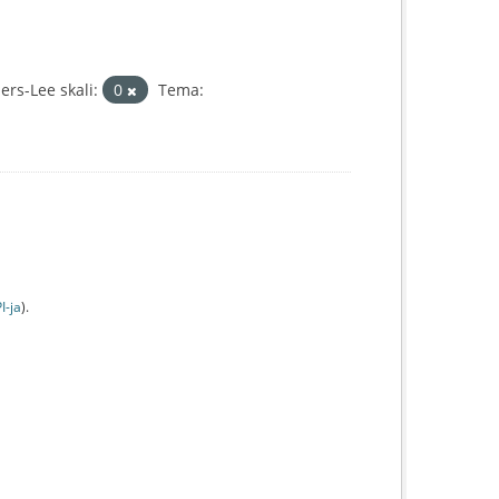
rs-Lee skali:
0
Tema:
I-jа
).