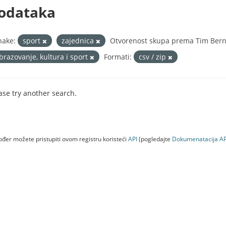
odataka
nake:
sport
zajednica
Otvorenost skupa prema Tim Berne
brazovanje, kultura i sport
Formati:
csv / zip
ase try another search.
đer možete pristupiti ovom registru koristeći
API
(pogledajte
Dokumenаtаcijа AP