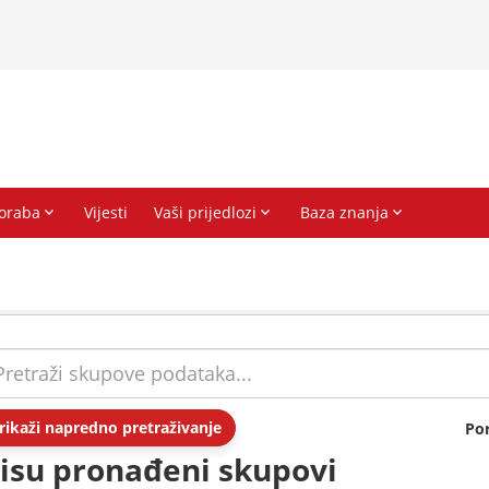
rikaži napredno pretraživanje
Po
isu pronađeni skupovi