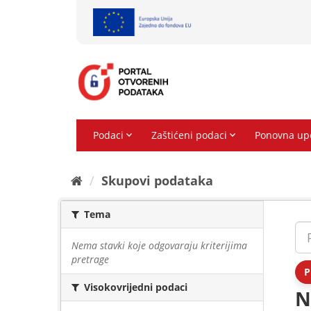
Preskoči
na
sadržaj
Skupovi podаtаkа
Tema
Nema stavki koje odgovaraju kriterijima
pretrage
P
Visokovrijedni podaci
N