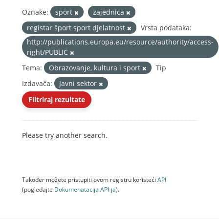
Oznake:
sport
zajednica
registar šport sport djelatnost
Vrsta podataka:
http://publications.europa.eu/resource/authority/access-
right/PUBLIC
Tema:
Obrazovanje, kultura i sport
Tip
Izdavača:
Javni sektor
Filtriraj rezultate
Please try another search.
Također možete pristupiti ovom registru koristeći
API
(pogledajte
Dokumenаtаcijа API-jа
).