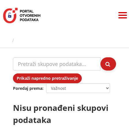
Preskoči
na
sadržaj
Skupovi podаtаkа
Prikaži napredno pretraživanje
Poredaj prema
Nisu pronađeni skupovi
podataka