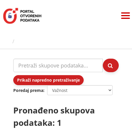
Preskoči
na
sadržaj
Skupovi podаtаkа
Prikaži napredno pretraživanje
Poredaj prema
Pronađeno skupova
podataka: 1