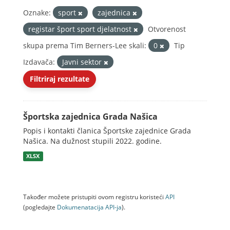
Oznake:
sport
zajednica
registar šport sport djelatnost
Otvorenost
skupa prema Tim Berners-Lee skali:
0
Tip
Izdavača:
Javni sektor
Filtriraj rezultate
Športska zajednica Grada Našica
Popis i kontakti članica Športske zajednice Grada
Našica. Na dužnost stupili 2022. godine.
XLSX
Također možete pristupiti ovom registru koristeći
API
(pogledajte
Dokumenаtаcijа API-jа
).