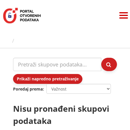
Preskoči
na
sadržaj
Skupovi podаtаkа
Prikaži napredno pretraživanje
Poredaj prema
Nisu pronađeni skupovi
podataka