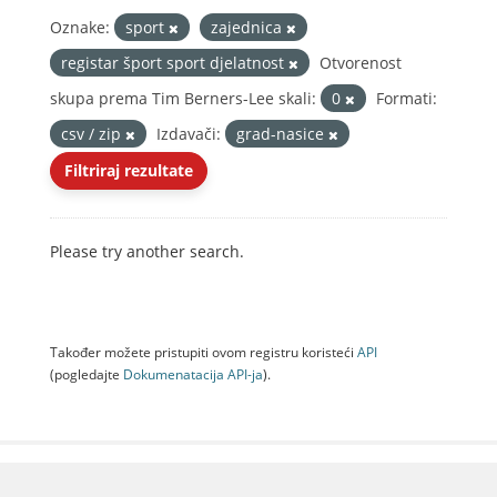
Oznake:
sport
zajednica
registar šport sport djelatnost
Otvorenost
skupa prema Tim Berners-Lee skali:
0
Formati:
csv / zip
Izdavači:
grad-nasice
Filtriraj rezultate
Please try another search.
Također možete pristupiti ovom registru koristeći
API
(pogledajte
Dokumenаtаcijа API-jа
).