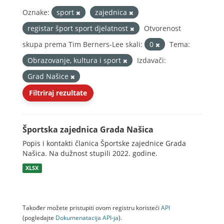
Oznake:
sport
zajednica
registar šport sport djelatnost
Otvorenost
skupa prema Tim Berners-Lee skali:
0
Tema:
Obrazovanje, kultura i sport
Izdavači:
Grad Našice
Filtriraj rezultate
Športska zajednica Grada Našica
Popis i kontakti članica Športske zajednice Grada
Našica. Na dužnost stupili 2022. godine.
XLSX
Također možete pristupiti ovom registru koristeći
API
(pogledajte
Dokumenаtаcijа API-jа
).