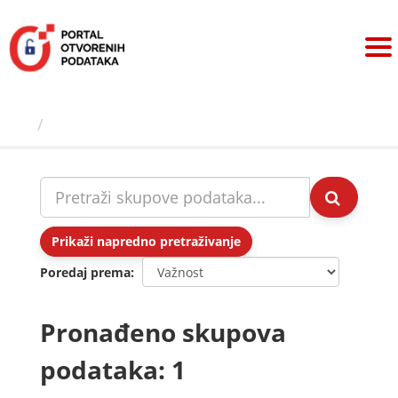
Preskoči
na
sadržaj
Skupovi podаtаkа
Prikaži napredno pretraživanje
Poredaj prema
Pronađeno skupova
podataka: 1