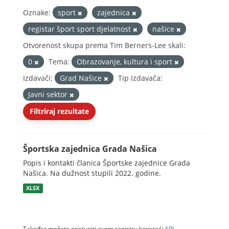
Oznake:
sport
zajednica
registar šport sport djelatnost
našice
Otvorenost skupa prema Tim Berners-Lee skali:
0
Tema:
Obrazovanje, kultura i sport
Izdavači:
Grad Našice
Tip Izdavača:
Javni sektor
Filtriraj rezultate
Športska zajednica Grada Našica
Popis i kontakti članica Športske zajednice Grada
Našica. Na dužnost stupili 2022. godine.
XLSX
Također možete pristupiti ovom registru koristeći
API