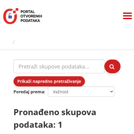
Preskoči
na
sadržaj
Skupovi podаtаkа
Prikaži napredno pretraživanje
Poredaj prema
Pronađeno skupova
podataka: 1