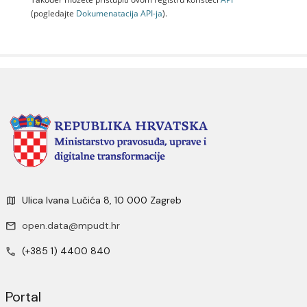
(pogledajte
Dokumenаtаcijа API-jа
).