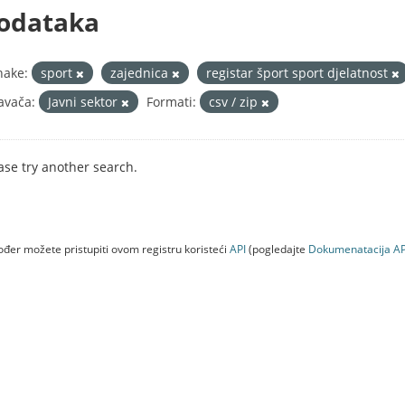
odataka
nake:
sport
zajednica
registar šport sport djelatnost
avača:
Javni sektor
Formati:
csv / zip
ase try another search.
đer možete pristupiti ovom registru koristeći
API
(pogledajte
Dokumenаtаcijа AP