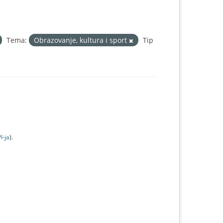
Tema:
Obrazovanje, kultura i sport
Tip
I-jа
).