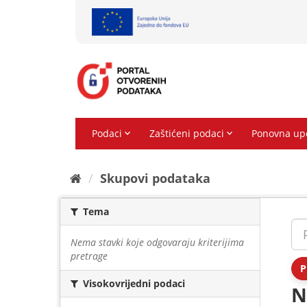
Preskoči
na
sadržaj
Skupovi podаtаkа
Tema
Nema stavki koje odgovaraju kriterijima
pretrage
P
Visokovrijedni podaci
N