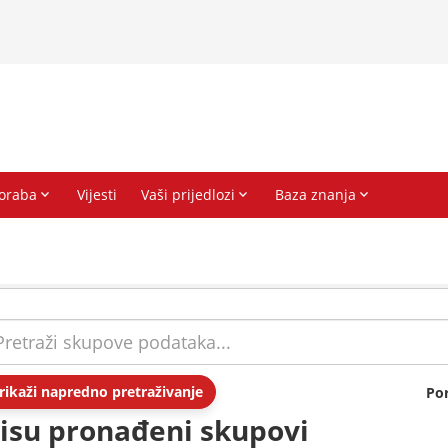
rikaži napredno pretraživanje
Po
isu pronađeni skupovi