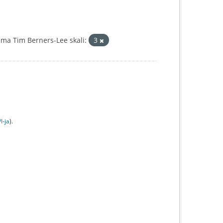
ma Tim Berners-Lee skali:
3
I-jа
).