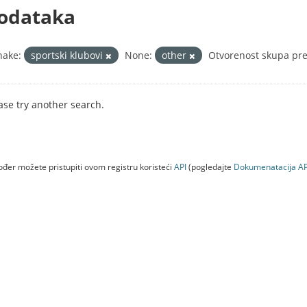
odataka
nake:
sportski klubovi
None:
other
Otvorenost skupa pre
ase try another search.
đer možete pristupiti ovom registru koristeći
API
(pogledajte
Dokumenаtаcijа AP