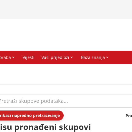
rikaži napredno pretraživanje
Po
isu pronađeni skupovi