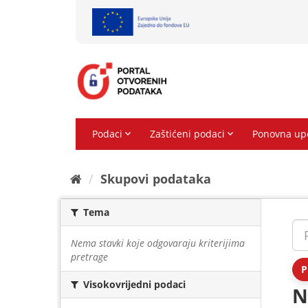
Preskoči
na
sadržaj
Skupovi podаtаkа
Tema
Nema stavki koje odgovaraju kriterijima
pretrage
P
Visokovrijedni podaci
N