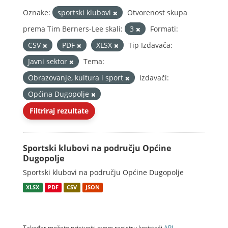
Oznake:
sportski klubovi
Otvorenost skupa
prema Tim Berners-Lee skali:
3
Formati:
CSV
PDF
XLSX
Tip Izdavača:
Javni sektor
Tema:
Obrazovanje, kultura i sport
Izdavači:
Općina Dugopolje
Filtriraj rezultate
Sportski klubovi na području Općine
Dugopolje
Sportski klubovi na području Općine Dugopolje
XLSX
PDF
CSV
JSON
Također možete pristupiti ovom registru koristeći
API