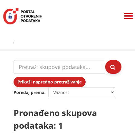
Preskoči
na
sadržaj
Skupovi podаtаkа
Prikaži napredno pretraživanje
Poredaj prema
Pronađeno skupova
podataka: 1