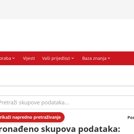
rikaži napredno pretraživanje
Po
ronađeno skupova podataka: