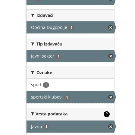
Izdavači
Općina Dugopolje
1
Tip izdavača
Javni sektor
1
Oznake
sport
1
sportski klubovi
1
Vrsta podataka
?
Javno
1