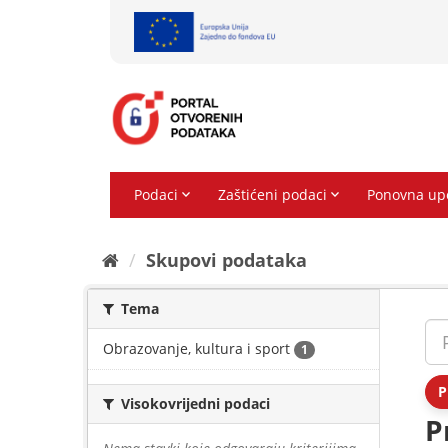
Preskoči
na
sadržaj
Skupovi podаtаkа
Tema
Obrazovanje, kultura i sport
1
P
Visokovrijedni podaci
P