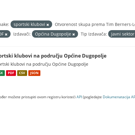
nake:
sportski klubovi
Otvorenost skupa prema Tim Berners-Le
DF
Izdavači:
Općina Dugopolje
Tip Izdavača:
Javni sekto
ortski klubovi na području Općine Dugopolje
rtski klubovi na području Općine Dugopolje
SX
PDF
CSV
JSON
đer možete pristupiti ovom registru koristeći
API
(pogledajte
Dokumenаtаcijа AP