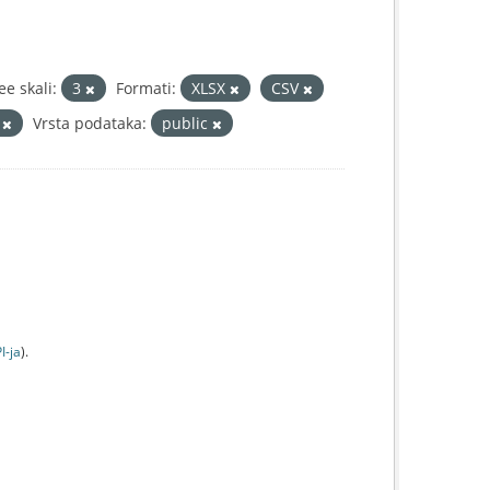
e skali:
3
Formati:
XLSX
CSV
r
Vrsta podataka:
public
I-jа
).