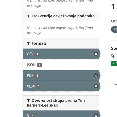
Nema stavki koje odgovaraju kriterijima
1
pretrage
Frekvencija osvježavanja podataka
Oz
Nema stavki koje odgovaraju kriterijima
P
pretrage
Formati
Sp
CSV
1
Spo
XL
JSON
1
PDF
1
Tako
XLSX
1
Otvorenost skupa prema Tim
Berners-Lee skali
3
1