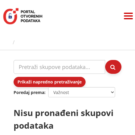
Preskoči
na
sadržaj
Skupovi podаtаkа
Prikaži napredno pretraživanje
Poredaj prema
Nisu pronađeni skupovi
podataka