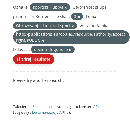
Oznake:
sportski klubovi
Otvorenost skupa
prema Tim Berners-Lee skali:
3
Tema:
Obrazovanje, kultura i sport
Vrsta podataka:
http://publications.europa.eu/resource/authority/access-
right/PUBLIC
Izdavači:
opcina-dugopolje
Filtriraj rezultate
Please try another search.
Također možete pristupiti ovom registru koristeći
API
(pogledajte
Dokumenаtаcijа API-jа
).