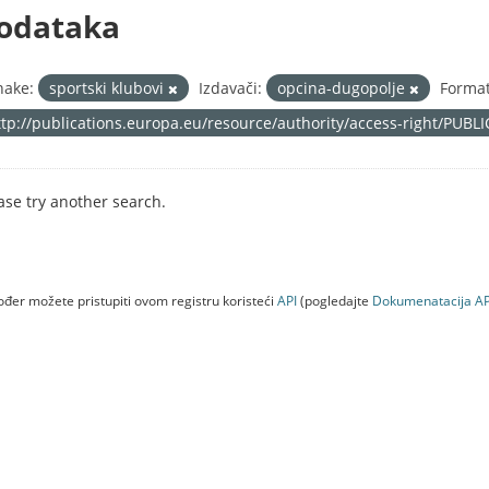
odataka
nake:
sportski klubovi
Izdavači:
opcina-dugopolje
Format
ttp://publications.europa.eu/resource/authority/access-right/PUBL
ase try another search.
đer možete pristupiti ovom registru koristeći
API
(pogledajte
Dokumenаtаcijа AP