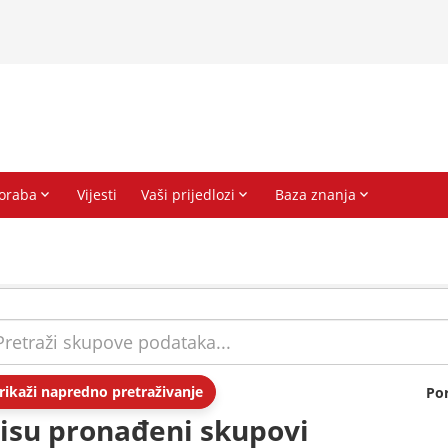
rikaži napredno pretraživanje
Po
isu pronađeni skupovi