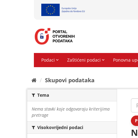
Preskoči
na
sadržaj
Skupovi podаtаkа
Tema
Nema stavki koje odgovaraju kriterijima
pretrage
P
Visokovrijedni podaci
N