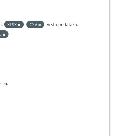
i:
XLSX
CSV
Vrsta podataka:
IC
I-jа
).