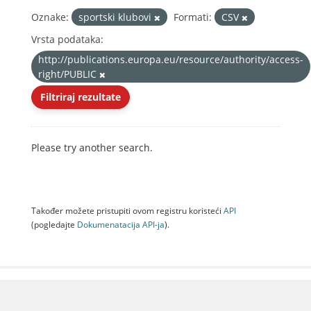
Oznake:
sportski klubovi
Formati:
CSV
Vrsta podataka:
http://publications.europa.eu/resource/authority/access-
right/PUBLIC
Filtriraj rezultate
Please try another search.
Također možete pristupiti ovom registru koristeći
API
(pogledajte
Dokumenаtаcijа API-jа
).