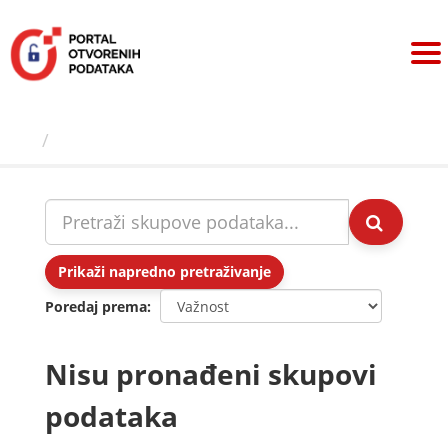
Preskoči
na
sadržaj
Skupovi podаtаkа
Prikaži napredno pretraživanje
Poredaj prema
Nisu pronađeni skupovi
podataka