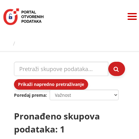
Preskoči
na
sadržaj
Skupovi podаtаkа
Prikaži napredno pretraživanje
Poredaj prema
Pronađeno skupova
podataka: 1