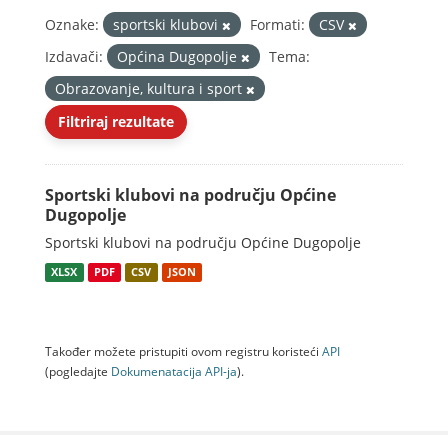
Oznake:
sportski klubovi
Formati:
CSV
Izdavači:
Općina Dugopolje
Tema:
Obrazovanje, kultura i sport
Filtriraj rezultate
Sportski klubovi na području Općine
Dugopolje
Sportski klubovi na području Općine Dugopolje
XLSX
PDF
CSV
JSON
Također možete pristupiti ovom registru koristeći
API
(pogledajte
Dokumenаtаcijа API-jа
).