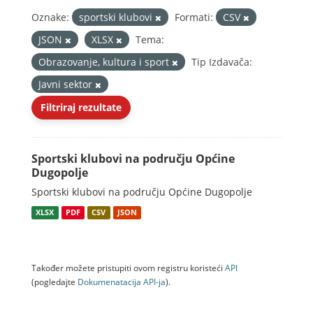
Oznake:
sportski klubovi
Formati:
CSV
JSON
XLSX
Tema:
Obrazovanje, kultura i sport
Tip Izdavača:
Javni sektor
Filtriraj rezultate
Sportski klubovi na području Općine
Dugopolje
Sportski klubovi na području Općine Dugopolje
XLSX
PDF
CSV
JSON
Također možete pristupiti ovom registru koristeći
API
(pogledajte
Dokumenаtаcijа API-jа
).