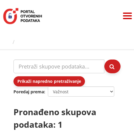
Preskoči
na
sadržaj
Skupovi podаtаkа
Prikaži napredno pretraživanje
Poredaj prema
Pronađeno skupova
podataka: 1