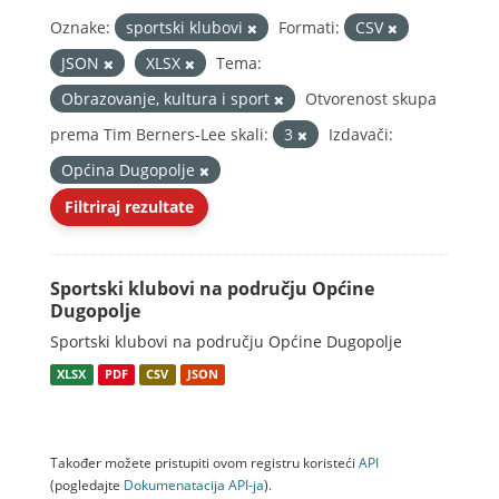
Oznake:
sportski klubovi
Formati:
CSV
JSON
XLSX
Tema:
Obrazovanje, kultura i sport
Otvorenost skupa
prema Tim Berners-Lee skali:
3
Izdavači:
Općina Dugopolje
Filtriraj rezultate
Sportski klubovi na području Općine
Dugopolje
Sportski klubovi na području Općine Dugopolje
XLSX
PDF
CSV
JSON
Također možete pristupiti ovom registru koristeći
API
(pogledajte
Dokumenаtаcijа API-jа
).