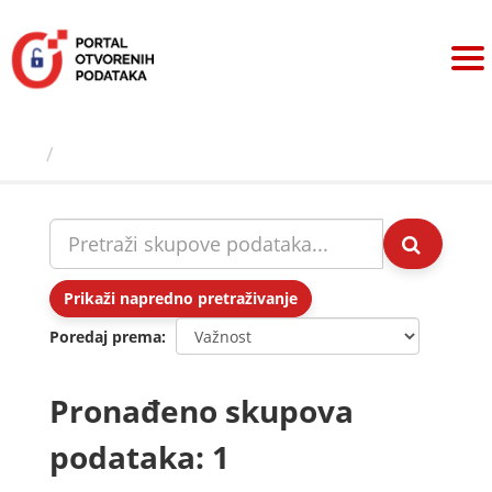
Preskoči
na
sadržaj
Skupovi podаtаkа
Prikaži napredno pretraživanje
Poredaj prema
Pronađeno skupova
podataka: 1