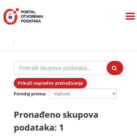
Preskoči
na
sadržaj
Skupovi podаtаkа
Prikaži napredno pretraživanje
Poredaj prema
Pronađeno skupova
podataka: 1