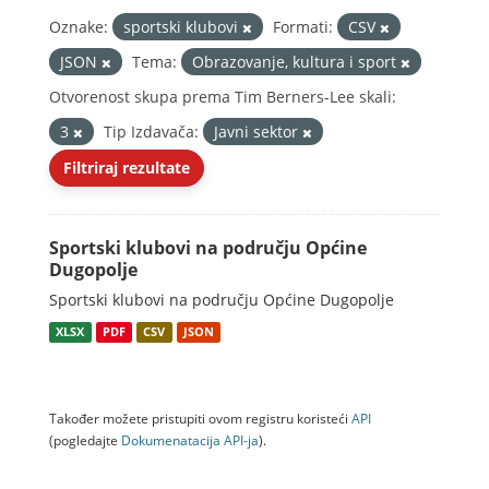
Oznake:
sportski klubovi
Formati:
CSV
JSON
Tema:
Obrazovanje, kultura i sport
Otvorenost skupa prema Tim Berners-Lee skali:
3
Tip Izdavača:
Javni sektor
Filtriraj rezultate
Sportski klubovi na području Općine
Dugopolje
Sportski klubovi na području Općine Dugopolje
XLSX
PDF
CSV
JSON
Također možete pristupiti ovom registru koristeći
API
(pogledajte
Dokumenаtаcijа API-jа
).