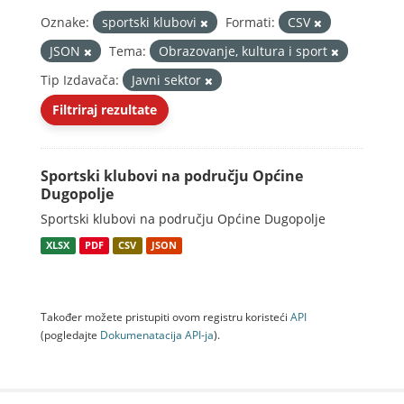
Oznake:
sportski klubovi
Formati:
CSV
JSON
Tema:
Obrazovanje, kultura i sport
Tip Izdavača:
Javni sektor
Filtriraj rezultate
Sportski klubovi na području Općine
Dugopolje
Sportski klubovi na području Općine Dugopolje
XLSX
PDF
CSV
JSON
Također možete pristupiti ovom registru koristeći
API
(pogledajte
Dokumenаtаcijа API-jа
).