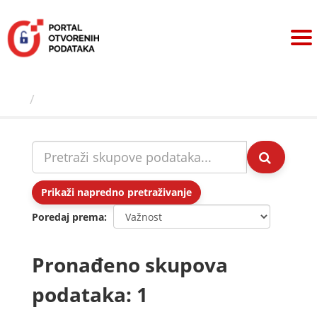
Preskoči
na
sadržaj
Skupovi podаtаkа
Prikaži napredno pretraživanje
Poredaj prema
Pronađeno skupova
podataka: 1