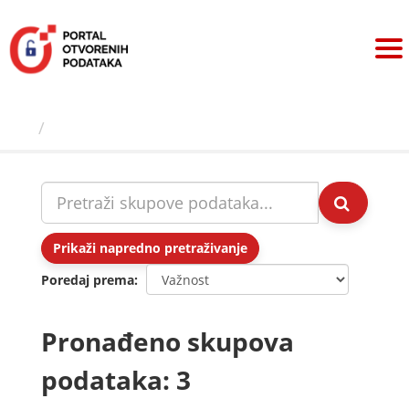
Preskoči
na
sadržaj
Skupovi podаtаkа
Prikaži napredno pretraživanje
Poredaj prema
Pronađeno skupova
podataka: 3