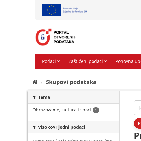
Preskoči
na
sadržaj
Skupovi podаtаkа
Tema
Obrazovanje, kultura i sport
1
P
Visokovrijedni podaci
P