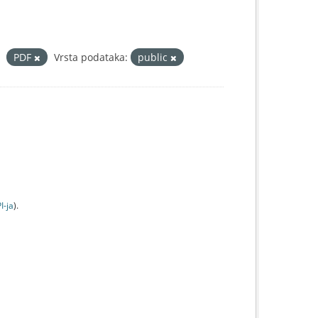
PDF
Vrsta podataka:
public
I-jа
).