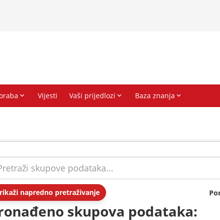
rikaži napredno pretraživanje
Po
ronađeno skupova podataka: