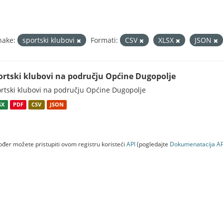
nake:
sportski klubovi
Formati:
CSV
XLSX
JSON
ortski klubovi na području Općine Dugopolje
rtski klubovi na području Općine Dugopolje
SX
PDF
CSV
JSON
đer možete pristupiti ovom registru koristeći
API
(pogledajte
Dokumenаtаcijа AP