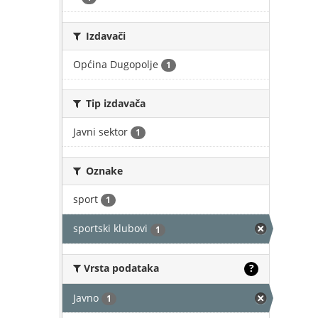
Izdavači
Općina Dugopolje
1
Tip izdavača
Javni sektor
1
Oznake
sport
1
sportski klubovi
1
Vrsta podataka
?
Javno
1