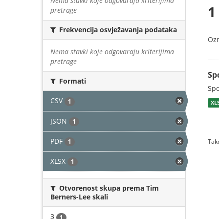
Nema stavki koje odgovaraju kriterijima
1
pretrage
Frekvencija osvježavanja podataka
Oz
Nema stavki koje odgovaraju kriterijima
pretrage
Sp
Formati
Spo
CSV
1
XL
JSON
1
PDF
1
Tako
XLSX
1
Otvorenost skupa prema Tim
Berners-Lee skali
3
1