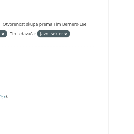
Otvorenost skupa prema Tim Berners-Lee
c
Tip Izdavača:
Javni sektor
I-jа
).