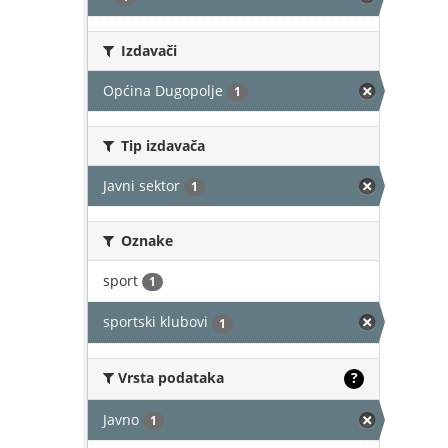
Izdavači
Općina Dugopolje
1
Tip izdavača
Javni sektor
1
Oznake
sport
1
sportski klubovi
1
Vrsta podataka
?
Javno
1