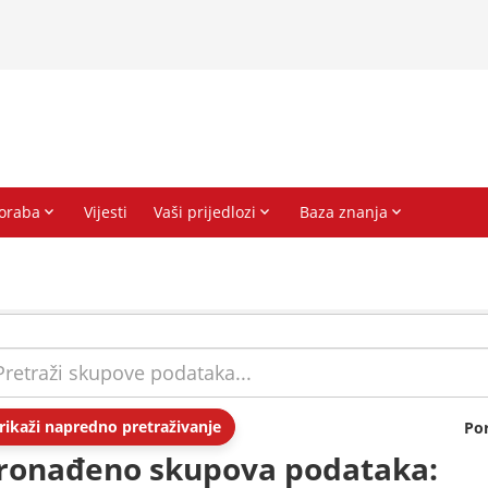
rikaži napredno pretraživanje
Po
ronađeno skupova podataka: