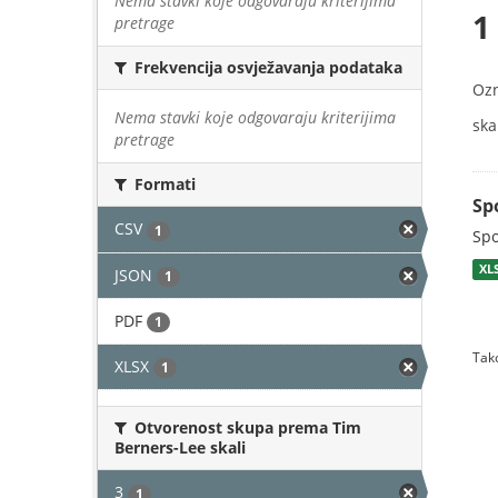
Nema stavki koje odgovaraju kriterijima
1
pretrage
Frekvencija osvježavanja podataka
Oz
Nema stavki koje odgovaraju kriterijima
skal
pretrage
Formati
Sp
CSV
1
Spo
XL
JSON
1
PDF
1
Tako
XLSX
1
Otvorenost skupa prema Tim
Berners-Lee skali
3
1