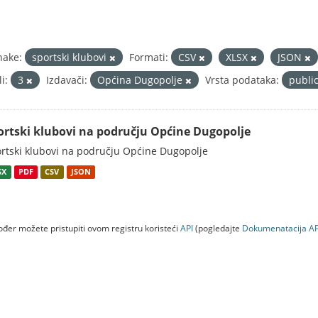
nake:
sportski klubovi
Formati:
CSV
XLSX
JSON
i:
3
Izdavači:
Općina Dugopolje
Vrsta podataka:
publi
ortski klubovi na području Općine Dugopolje
rtski klubovi na području Općine Dugopolje
SX
PDF
CSV
JSON
đer možete pristupiti ovom registru koristeći
API
(pogledajte
Dokumenаtаcijа AP