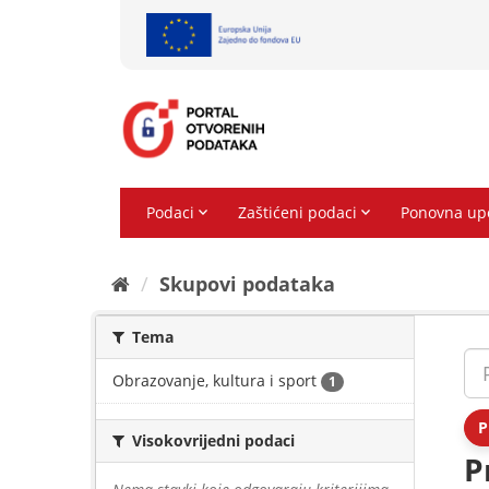
Preskoči
na
sadržaj
Skupovi podаtаkа
Tema
Obrazovanje, kultura i sport
1
P
Visokovrijedni podaci
P