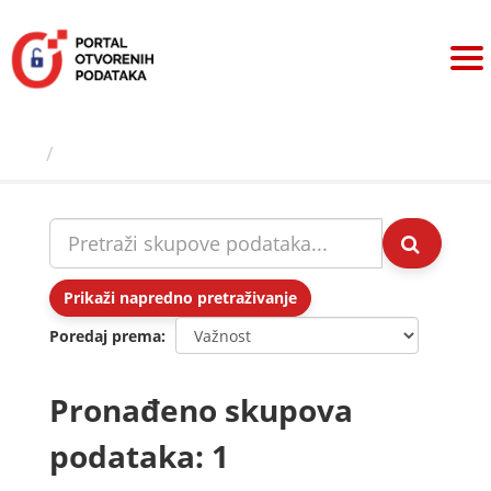
Preskoči
na
sadržaj
Skupovi podаtаkа
Prikaži napredno pretraživanje
Poredaj prema
Pronađeno skupova
podataka: 1