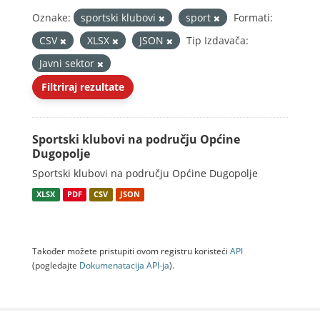
Oznake:
sportski klubovi
sport
Formati:
CSV
XLSX
JSON
Tip Izdavača:
Javni sektor
Filtriraj rezultate
Sportski klubovi na području Općine
Dugopolje
Sportski klubovi na području Općine Dugopolje
XLSX
PDF
CSV
JSON
Također možete pristupiti ovom registru koristeći
API
(pogledajte
Dokumenаtаcijа API-jа
).