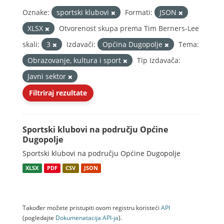
Oznake:
sportski klubovi
Formati:
JSON
XLSX
Otvorenost skupa prema Tim Berners-Lee
skali:
3
Izdavači:
Općina Dugopolje
Tema:
Obrazovanje, kultura i sport
Tip Izdavača:
Javni sektor
Filtriraj rezultate
Sportski klubovi na području Općine
Dugopolje
Sportski klubovi na području Općine Dugopolje
XLSX
PDF
CSV
JSON
Također možete pristupiti ovom registru koristeći
API
(pogledajte
Dokumenаtаcijа API-jа
).