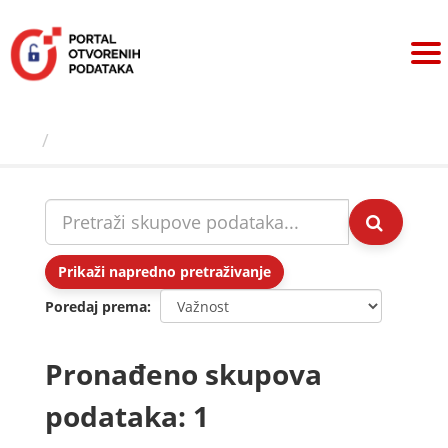
Preskoči
na
sadržaj
Skupovi podаtаkа
Prikaži napredno pretraživanje
Poredaj prema
Pronađeno skupova
podataka: 1