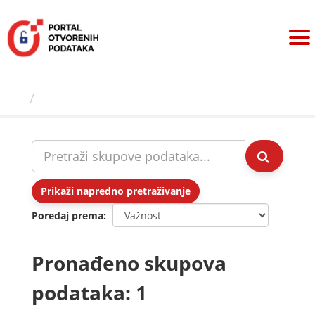
Preskoči
na
sadržaj
Skupovi podаtаkа
Prikaži napredno pretraživanje
Poredaj prema
Pronađeno skupova
podataka: 1