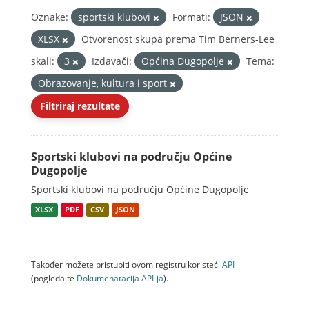
Oznake:
sportski klubovi
Formati:
JSON
XLSX
Otvorenost skupa prema Tim Berners-Lee
skali:
3
Izdavači:
Općina Dugopolje
Tema:
Obrazovanje, kultura i sport
Filtriraj rezultate
Sportski klubovi na području Općine
Dugopolje
Sportski klubovi na području Općine Dugopolje
XLSX
PDF
CSV
JSON
Također možete pristupiti ovom registru koristeći
API
(pogledajte
Dokumenаtаcijа API-jа
).