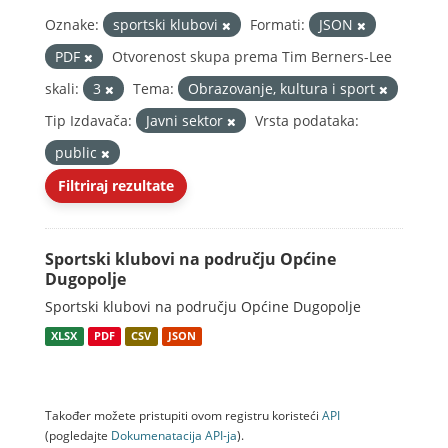
Oznake:
sportski klubovi
Formati:
JSON
PDF
Otvorenost skupa prema Tim Berners-Lee
skali:
3
Tema:
Obrazovanje, kultura i sport
Tip Izdavača:
Javni sektor
Vrsta podataka:
public
Filtriraj rezultate
Sportski klubovi na području Općine
Dugopolje
Sportski klubovi na području Općine Dugopolje
XLSX
PDF
CSV
JSON
Također možete pristupiti ovom registru koristeći
API
(pogledajte
Dokumenаtаcijа API-jа
).