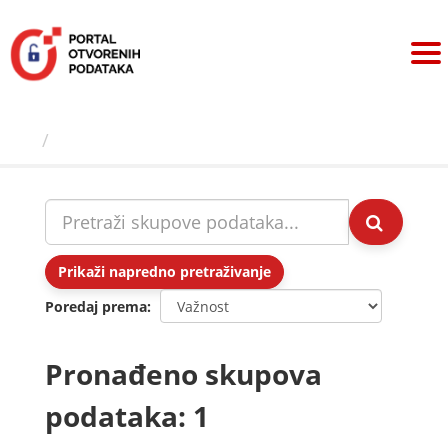
Preskoči
na
sadržaj
Skupovi podаtаkа
Prikaži napredno pretraživanje
Poredaj prema
Pronađeno skupova
podataka: 1