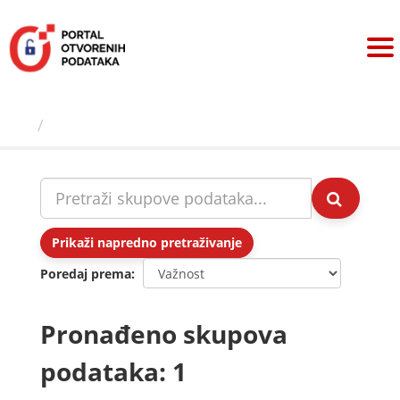
Preskoči
na
sadržaj
Skupovi podаtаkа
Prikaži napredno pretraživanje
Poredaj prema
Pronađeno skupova
podataka: 1