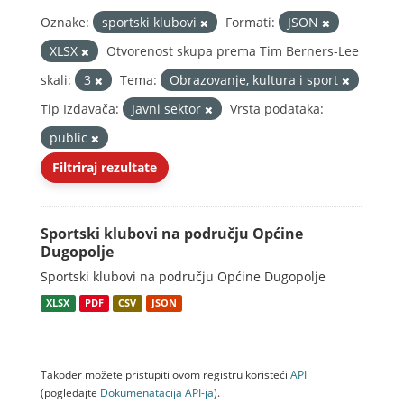
Oznake:
sportski klubovi
Formati:
JSON
XLSX
Otvorenost skupa prema Tim Berners-Lee
skali:
3
Tema:
Obrazovanje, kultura i sport
Tip Izdavača:
Javni sektor
Vrsta podataka:
public
Filtriraj rezultate
Sportski klubovi na području Općine
Dugopolje
Sportski klubovi na području Općine Dugopolje
XLSX
PDF
CSV
JSON
Također možete pristupiti ovom registru koristeći
API
(pogledajte
Dokumenаtаcijа API-jа
).