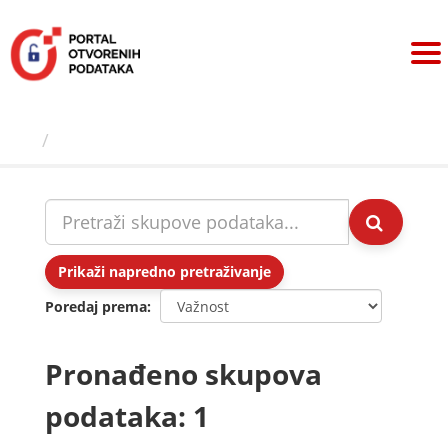
Preskoči
na
sadržaj
Skupovi podаtаkа
Prikaži napredno pretraživanje
Poredaj prema
Pronađeno skupova
podataka: 1