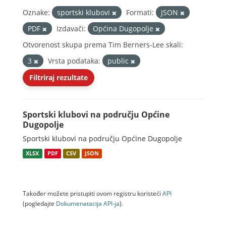
Oznake:
sportski klubovi
Formati:
JSON
PDF
Izdavači:
Općina Dugopolje
Otvorenost skupa prema Tim Berners-Lee skali:
3
Vrsta podataka:
public
Filtriraj rezultate
Sportski klubovi na području Općine
Dugopolje
Sportski klubovi na području Općine Dugopolje
XLSX
PDF
CSV
JSON
Također možete pristupiti ovom registru koristeći
API
(pogledajte
Dokumenаtаcijа API-jа
).