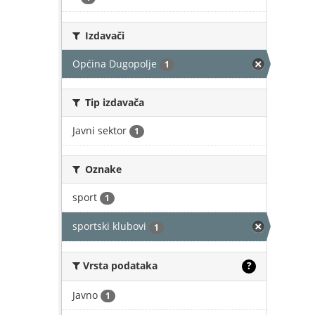
Izdavači
Općina Dugopolje
1
Tip izdavača
Javni sektor
1
Oznake
sport
1
sportski klubovi
1
Vrsta podataka
?
Javno
1