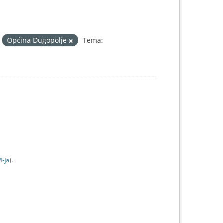
Općina Dugopolje
Tema:
I-jа
).