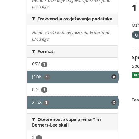
Nema stavki koje odgovaraju kriterijima
1
pretrage
Frekvencija osvježavanja podataka
Oz
Nema stavki koje odgovaraju kriterijima
O
pretrage
Formati
Sp
CSV
1
Spo
XL
JSON
1
PDF
1
Tako
XLSX
1
Otvorenost skupa prema Tim
Berners-Lee skali
3
1