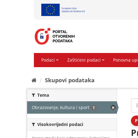
Preskoči
na
sadržaj
Skupovi podаtаkа
Tema
Obrazovanje, kultura i sport
1
P
Visokovrijedni podaci
P