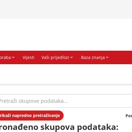
rikaži napredno pretraživanje
Po
ronađeno skupova podataka: