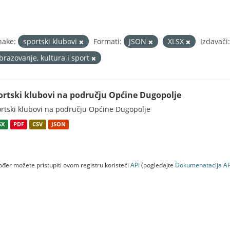
nake:
sportski klubovi
Formati:
JSON
XLSX
Izdavači:
brazovanje, kultura i sport
ortski klubovi na području Općine Dugopolje
rtski klubovi na području Općine Dugopolje
SX
PDF
CSV
JSON
đer možete pristupiti ovom registru koristeći
API
(pogledajte
Dokumenаtаcijа AP