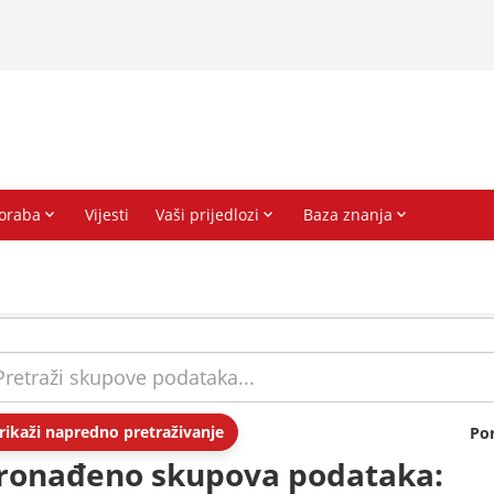
rikaži napredno pretraživanje
Po
ronađeno skupova podataka: