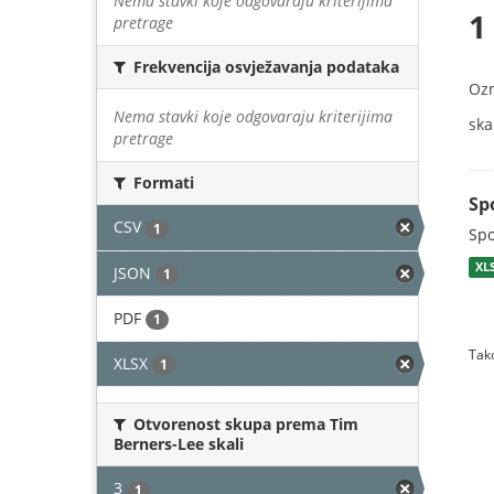
Nema stavki koje odgovaraju kriterijima
1
pretrage
Frekvencija osvježavanja podataka
Oz
Nema stavki koje odgovaraju kriterijima
skal
pretrage
Formati
Sp
CSV
1
Spo
XL
JSON
1
PDF
1
Tako
XLSX
1
Otvorenost skupa prema Tim
Berners-Lee skali
3
1