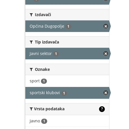
Izdavači
Općina Dugopolje
1
Tip izdavača
Javni sektor
1
Oznake
sport
1
sportski klubovi
1
Vrsta podataka
?
Javno
1