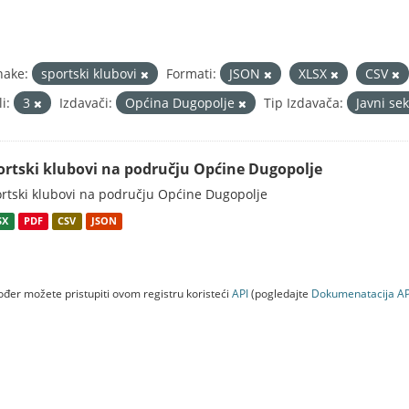
nake:
sportski klubovi
Formati:
JSON
XLSX
CSV
i:
3
Izdavači:
Općina Dugopolje
Tip Izdavača:
Javni se
ortski klubovi na području Općine Dugopolje
rtski klubovi na području Općine Dugopolje
SX
PDF
CSV
JSON
đer možete pristupiti ovom registru koristeći
API
(pogledajte
Dokumenаtаcijа AP