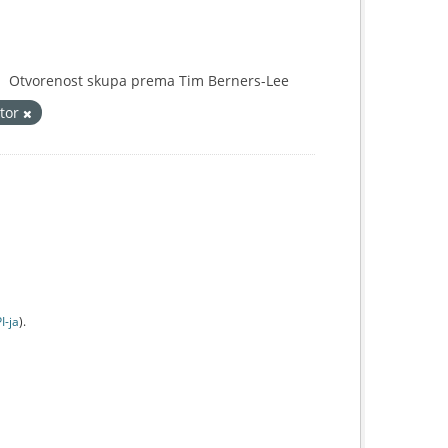
Otvorenost skupa prema Tim Berners-Lee
ktor
I-jа
).