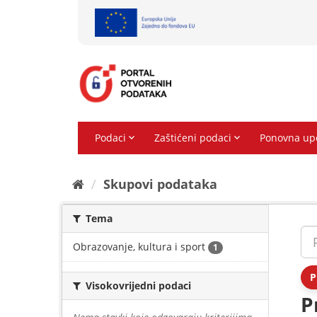
Preskoči
na
sadržaj
Skupovi podаtаkа
Tema
Obrazovanje, kultura i sport
1
P
Visokovrijedni podaci
P