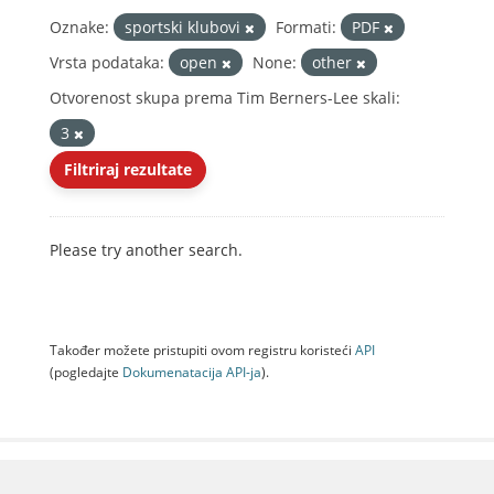
Oznake:
sportski klubovi
Formati:
PDF
Vrsta podataka:
open
None:
other
Otvorenost skupa prema Tim Berners-Lee skali:
3
Filtriraj rezultate
Please try another search.
Također možete pristupiti ovom registru koristeći
API
(pogledajte
Dokumenаtаcijа API-jа
).