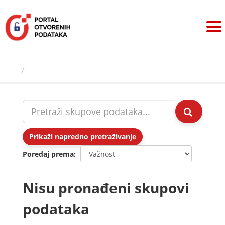
Preskoči
na
sadržaj
Skupovi podаtаkа
Prikaži napredno pretraživanje
Poredaj prema
Nisu pronađeni skupovi
podataka