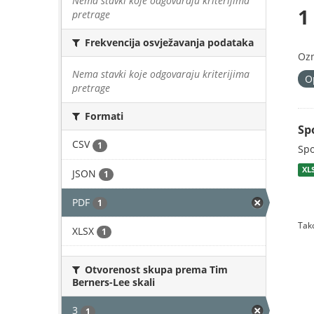
Nema stavki koje odgovaraju kriterijima
1
pretrage
Frekvencija osvježavanja podataka
Oz
Nema stavki koje odgovaraju kriterijima
O
pretrage
Formati
Sp
CSV
1
Spo
XL
JSON
1
PDF
1
Tako
XLSX
1
Otvorenost skupa prema Tim
Berners-Lee skali
3
1