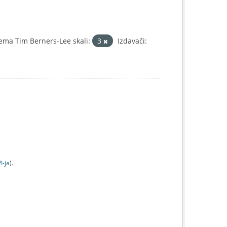
ema Tim Berners-Lee skali:
3
Izdavači:
I-jа
).