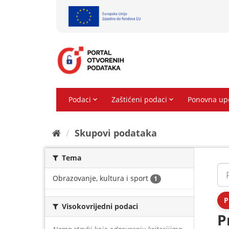
Preskoči
na
sadržaj
Skupovi podаtаkа
Tema
Obrazovanje, kultura i sport
1
P
Visokovrijedni podaci
P