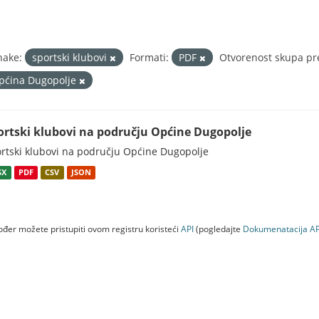
nake:
sportski klubovi
Formati:
PDF
Otvorenost skupa pr
pćina Dugopolje
ortski klubovi na području Općine Dugopolje
rtski klubovi na području Općine Dugopolje
SX
PDF
CSV
JSON
đer možete pristupiti ovom registru koristeći
API
(pogledajte
Dokumenаtаcijа AP