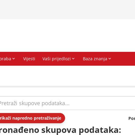
rikaži napredno pretraživanje
Po
ronađeno skupova podataka: