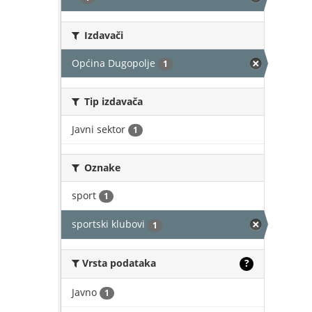
Izdavači
Općina Dugopolje
1
Tip izdavača
Javni sektor
1
Oznake
sport
1
sportski klubovi
1
Vrsta podataka
?
Javno
1