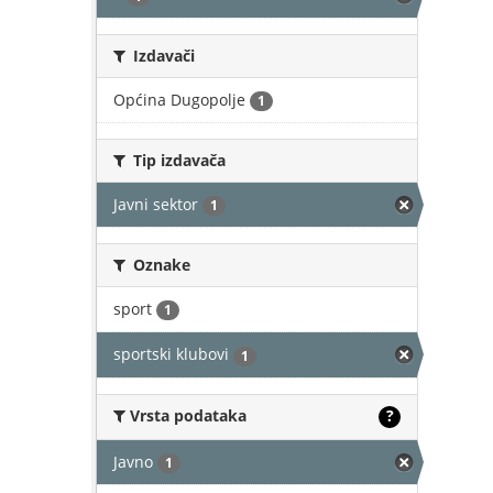
Izdavači
Općina Dugopolje
1
Tip izdavača
Javni sektor
1
Oznake
sport
1
sportski klubovi
1
Vrsta podataka
?
Javno
1