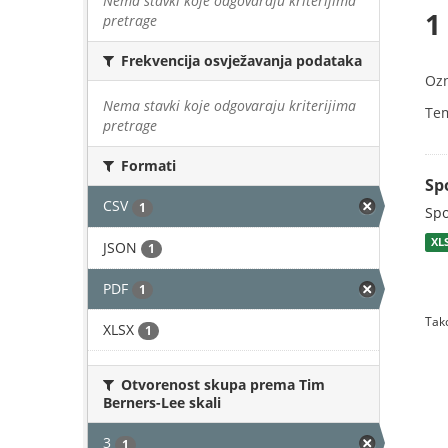
Nema stavki koje odgovaraju kriterijima
1
pretrage
Frekvencija osvježavanja podataka
Oz
Nema stavki koje odgovaraju kriterijima
Te
pretrage
Formati
Sp
CSV
1
Spo
XL
JSON
1
PDF
1
Tako
XLSX
1
Otvorenost skupa prema Tim
Berners-Lee skali
3
1