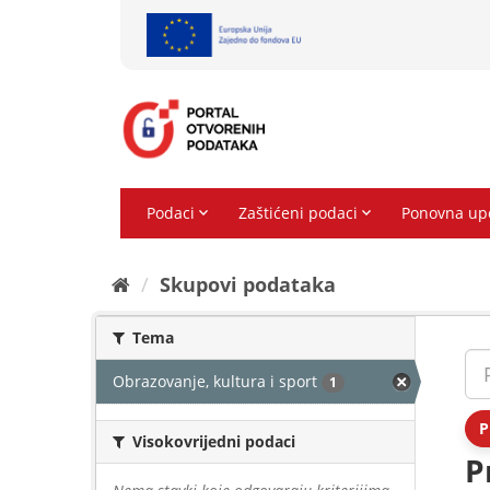
Preskoči
na
sadržaj
Skupovi podаtаkа
Tema
Obrazovanje, kultura i sport
1
P
Visokovrijedni podaci
P