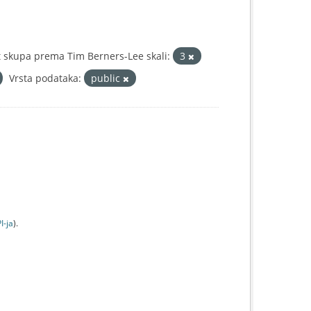
 skupa prema Tim Berners-Lee skali:
3
Vrsta podataka:
public
I-jа
).