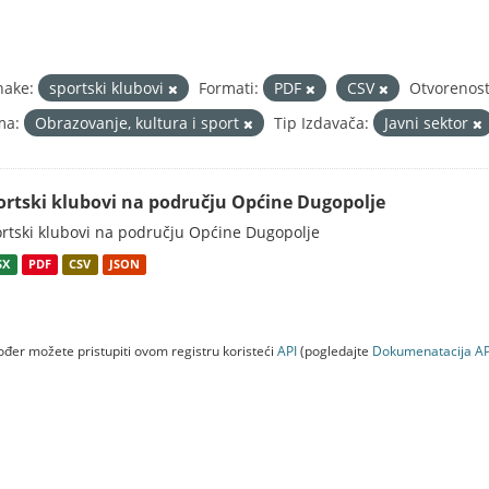
nake:
sportski klubovi
Formati:
PDF
CSV
Otvorenost
ma:
Obrazovanje, kultura i sport
Tip Izdavača:
Javni sektor
ortski klubovi na području Općine Dugopolje
rtski klubovi na području Općine Dugopolje
SX
PDF
CSV
JSON
đer možete pristupiti ovom registru koristeći
API
(pogledajte
Dokumenаtаcijа AP