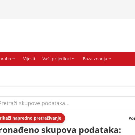
rikaži napredno pretraživanje
Po
ronađeno skupova podataka: