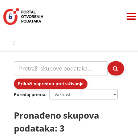
Preskoči
na
sadržaj
Skupovi podаtаkа
Prikaži napredno pretraživanje
Poredaj prema
Pronađeno skupova
podataka: 3