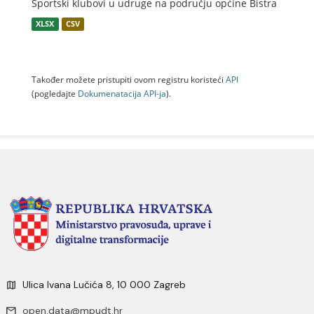
Sportski klubovi u udruge na području općine Bistra
XLSX
CSV
Također možete pristupiti ovom registru koristeći
API
(pogledajte
Dokumenаtаcijа API-jа
).