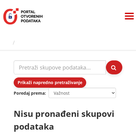
Preskoči
na
sadržaj
Skupovi podаtаkа
Prikaži napredno pretraživanje
Poredaj prema
Nisu pronađeni skupovi
podataka