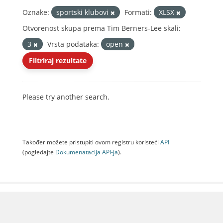
Oznake:
sportski klubovi
Formati:
XLSX
Otvorenost skupa prema Tim Berners-Lee skali:
3
Vrsta podataka:
open
Filtriraj rezultate
Please try another search.
Također možete pristupiti ovom registru koristeći
API
(pogledajte
Dokumenаtаcijа API-jа
).