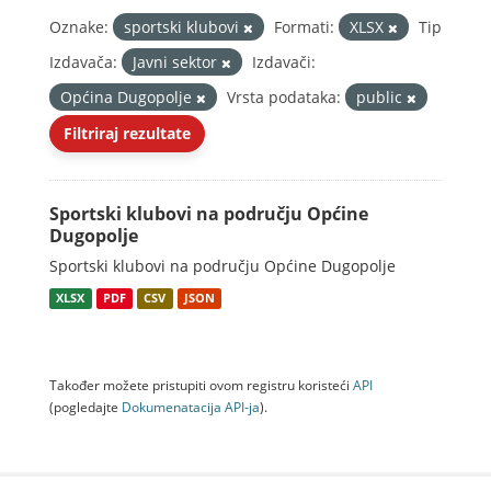
Oznake:
sportski klubovi
Formati:
XLSX
Tip
Izdavača:
Javni sektor
Izdavači:
Općina Dugopolje
Vrsta podataka:
public
Filtriraj rezultate
Sportski klubovi na području Općine
Dugopolje
Sportski klubovi na području Općine Dugopolje
XLSX
PDF
CSV
JSON
Također možete pristupiti ovom registru koristeći
API
(pogledajte
Dokumenаtаcijа API-jа
).