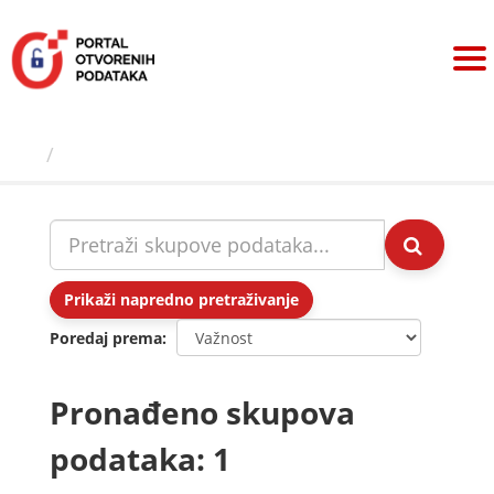
Preskoči
na
sadržaj
Skupovi podаtаkа
Prikaži napredno pretraživanje
Poredaj prema
Pronađeno skupova
podataka: 1