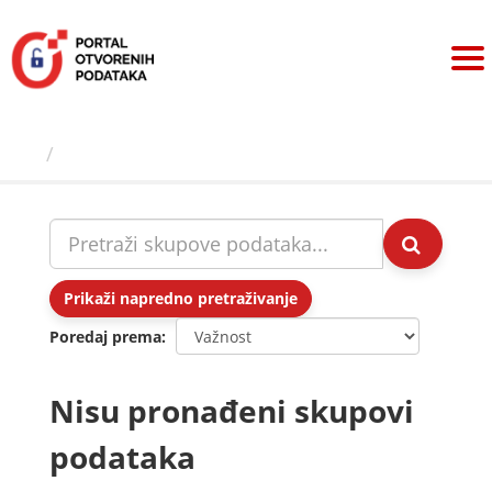
Preskoči
na
sadržaj
Skupovi podаtаkа
Prikaži napredno pretraživanje
Poredaj prema
Nisu pronađeni skupovi
podataka