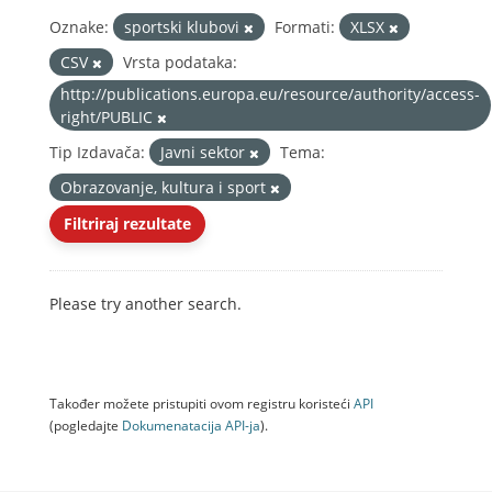
Oznake:
sportski klubovi
Formati:
XLSX
CSV
Vrsta podataka:
http://publications.europa.eu/resource/authority/access-
right/PUBLIC
Tip Izdavača:
Javni sektor
Tema:
Obrazovanje, kultura i sport
Filtriraj rezultate
Please try another search.
Također možete pristupiti ovom registru koristeći
API
(pogledajte
Dokumenаtаcijа API-jа
).